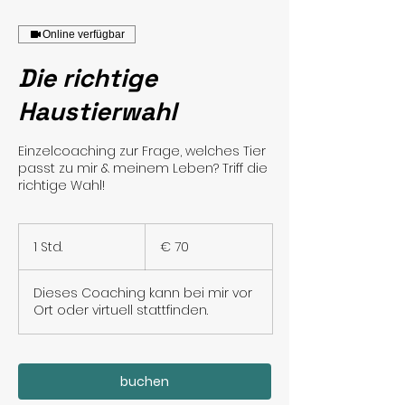
Online verfügbar
Die richtige
Haustierwahl
Einzelcoaching zur Frage, welches Tier
passt zu mir & meinem Leben? Triff die
70
Euro
1 Std.
1
€ 70
S
t
Dieses Coaching kann bei mir vor
d
Ort oder virtuell stattfinden.
buchen