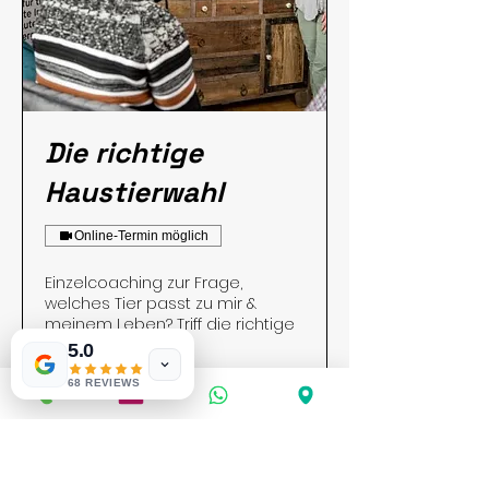
Die richtige
Haustierwahl
Online-Termin möglich
Einzelcoaching zur Frage,
welches Tier passt zu mir &
meinem Leben? Triff die richtige
Wahl!
5.0
Weiterlesen
68 REVIEWS
BUCHEN