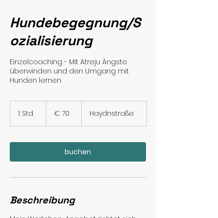
Hundebegegnung/S
ozialisierung
Einzelcoaching - Mit Atreju Ängste
überwinden und den Umgang mit
Hunden lernen
70
Euro
1 Std.
1
€ 70
Haydnstraße
S
t
d
buchen
Beschreibung