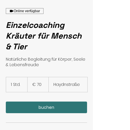
Online verfügbar
Einzelcoaching
Kräuter für Mensch
& Tier
Natürliche Begleitung für Körper, Seele
& Lebensfreude
70
Euro
1 Std.
1
€ 70
Haydnstraße
S
t
d
buchen