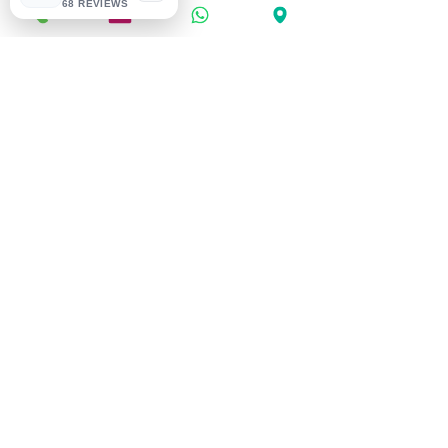
Kräuter für
68 REVIEWS
Mensch & Tier
Online-Termin möglich
Natürliche Begleitung für Körper,
Seele & Lebensfreude
Weiterlesen
BUCHEN