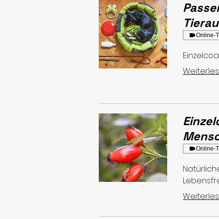
Passe
Tiera
Online-T
Einzelco
Weiterle
Einzel
Mensc
Online-T
Natürlich
Lebensf
Weiterle