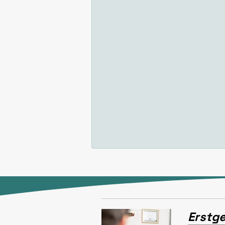
Erstg