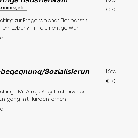
70
ermin möglich
€ 70
Euro
ching zur Frage, welches Tier passt zu
nem Leben? Triff die richtige Wahl!
sen
begegnung/Sozialisierun
1 Std.
70
€ 70
Euro
ching - Mit Atreju Ängste überwinden
Umgang mit Hunden lernen
sen