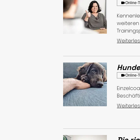
Online-T
Kennenle
weiteren
Trainings
Weiterle
Hunde
Online-T
Einzelco
Beschäfti
Weiterle
Die ri