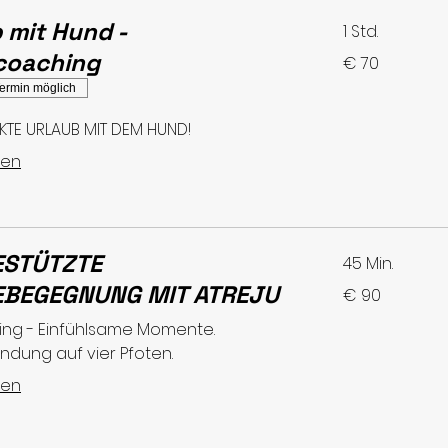
 mit Hund -
1 Std.
lcoaching
70
€ 70
Euro
ermin möglich
KTE URLAUB MIT DEM HUND!
sen
ESTÜTZTE
45 Min.
BEGEGNUNG MIT ATREJU
90
€ 90
Euro
ting - Einfühlsame Momente.
ndung auf vier Pfoten.
sen