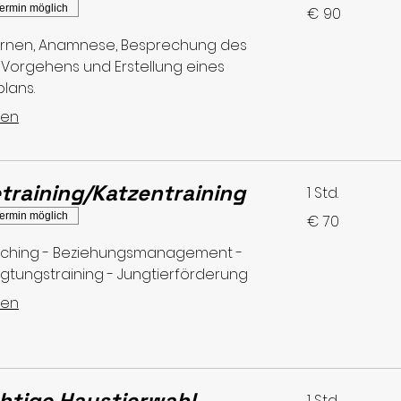
90
ermin möglich
€ 90
Euro
rnen, Anamnese, Besprechung des
 Vorgehens und Erstellung eines
plans.
sen
training/Katzentraining
1 Std.
70
ermin möglich
€ 70
Euro
aching - Beziehungsmanagement -
gtungstraining - Jungtierförderung
sen
chtige Haustierwahl
1 Std.