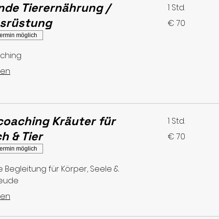
nde Tierernährung /
1 Std.
usrüstung
70
€ 70
Euro
ermin möglich
aching
sen
coaching Kräuter für
1 Std.
h & Tier
70
€ 70
Euro
ermin möglich
e Begleitung für Körper, Seele &
reude
sen