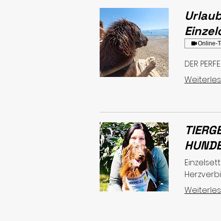
Urlaub
Einze
Online-T
DER PERFE
Weiterle
TIERG
HUNDE
Einzelset
Herzverbi
Weiterle