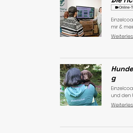
Online-T
Einzelcoa
mir & mei
Weiterle
Hunde
g
Einzelcoa
und den 
Weiterle