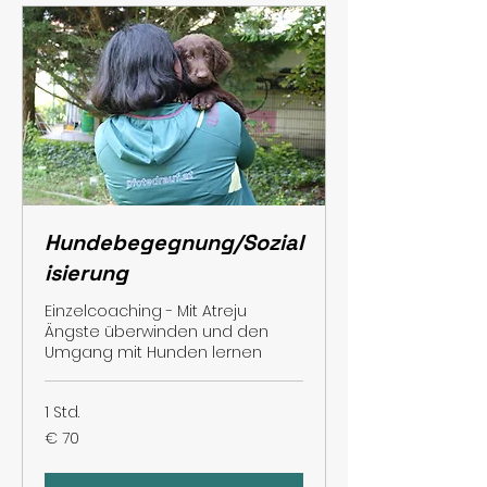
Hundebegegnung/Sozial
isierung
Einzelcoaching - Mit Atreju
Ängste überwinden und den
Umgang mit Hunden lernen
1 Std.
70
€ 70
Euro