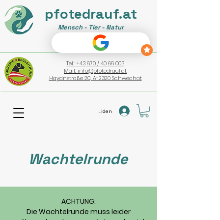
pfotedrauf.at
Mensch - Tier - Natur
Tel.: +43 670 / 40 66 003
Mail: info@pfotedrauf.at
Haydnstraße 20, A-2320 Schwechat
Anmelden
Wachtelrunde
ACHTUNG:
Die Wachtelrunde muss leider