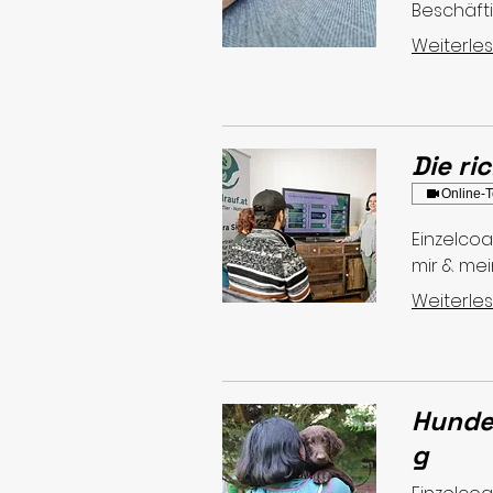
Beschäfti
Weiterle
Die ri
Online-T
Einzelcoa
mir & mei
Weiterle
Hunde
g