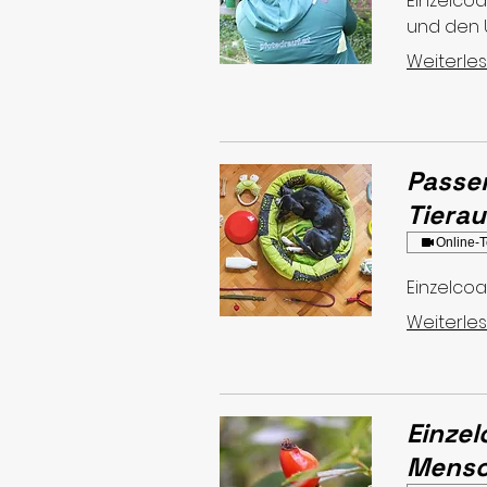
Einzelcoa
und den 
Weiterle
Passe
Tiera
Online-T
Einzelco
Weiterle
Einzel
Mensc