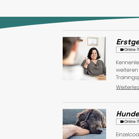
Erstg
Online-T
Kennenle
weiteren
Trainings
Weiterle
Hunde
Online-T
Einzelco