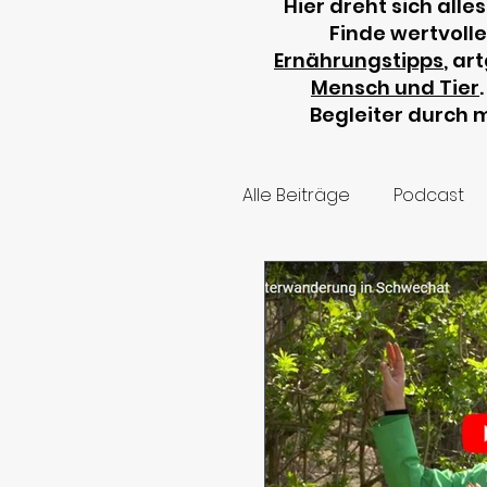
Hier dreht sich alle
Finde wertvoll
Ernährungstipps
, ar
Mensch und Tier
Begleiter durch 
Alle Beiträge
Podcast
Haustierwahl
Tierg
Hundetraining
Vid