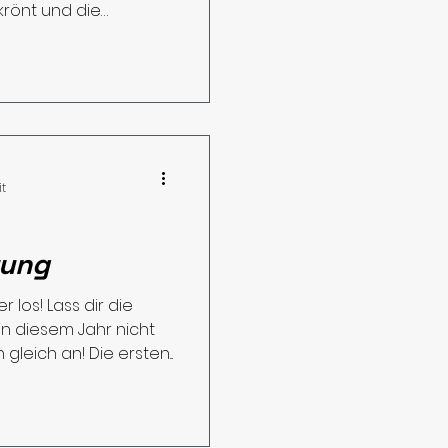
rönt und die
it
rung
 los! Lass dir die
n diesem Jahr nicht
leich an! Die ersten...