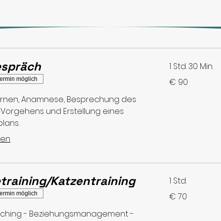
espräch
1 Std. 30 Min.
90
ermin möglich
€ 90
Euro
rnen, Anamnese, Besprechung des
 Vorgehens und Erstellung eines
plans.
sen
training/Katzentraining
1 Std.
70
ermin möglich
€ 70
Euro
aching - Beziehungsmanagement -