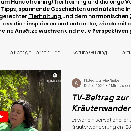
s um
Hundetraining/Tiertraining
und die enge Ve
e Tipps, spannende Geschichten und nützliche I
tgerechter
Tierhaltung
und dem harmonischen
. Lass dich inspirieren und entdecke, wie du mit
meine Ansätze wachsen und neue Perspektiven
Die richtige Tiernahrung
Nature Guiding
Tiera
estützte Aktivitäten
Wachtelrunde
Wissenswert
Pfotedrauf Alex Sieber
12. Apr. 2024
1 Min. Lesezei
TV-Beitrag zur
eos
Wildkräuter
Hundeliebe
Urlaub mit dem
Kräuterwande
Es war ein sensationeller 
Kräuterwanderung am 23.