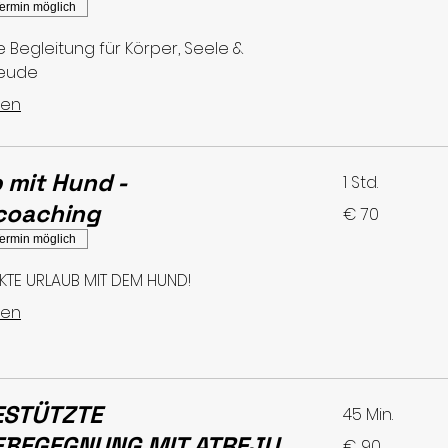
ermin möglich
e Begleitung für Körper, Seele &
reude
sen
 mit Hund -
1 Std.
lcoaching
70
€ 70
Euro
ermin möglich
KTE URLAUB MIT DEM HUND!
sen
ESTÜTZTE
45 Min.
BEGEGNUNG MIT ATREJU
90
€ 90
Euro