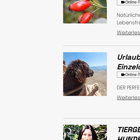
Online-T
Natürlich
Lebensf
Weiterle
Urlaub
Einze
Online-T
DER PERFE
Weiterle
TIERG
HUNDE