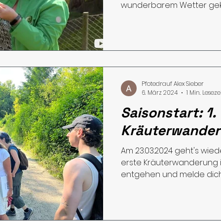
wunderbarem Wetter gek
TeilnehmerInnen...
Pfotedrauf Alex Sieber
6. März 2024
1 Min. Leseze
Saisonstart: 1.
Kräuterwande
Am 23.03.2024 geht's wieder
erste Kräuterwanderung i
entgehen und melde dich g