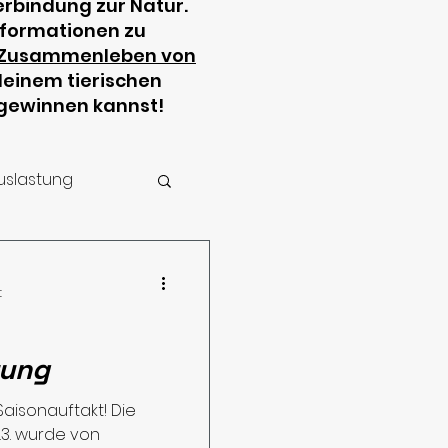
rbindung zur Natur.
nformationen zu
Zusammenleben von
 deinem tierischen
 gewinnen kannst!
uslastung
es zum Hund
t
 Hund
rung
Saisonauftakt! Die
3. wurde von