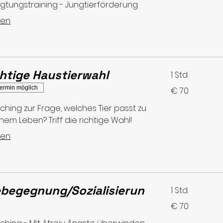
gtungstraining - Jungtierförderung
sen
chtige Haustierwahl
1 Std.
70
ermin möglich
€ 70
Euro
ching zur Frage, welches Tier passt zu
nem Leben? Triff die richtige Wahl!
sen
begegnung/Sozialisierun
1 Std.
70
€ 70
Euro