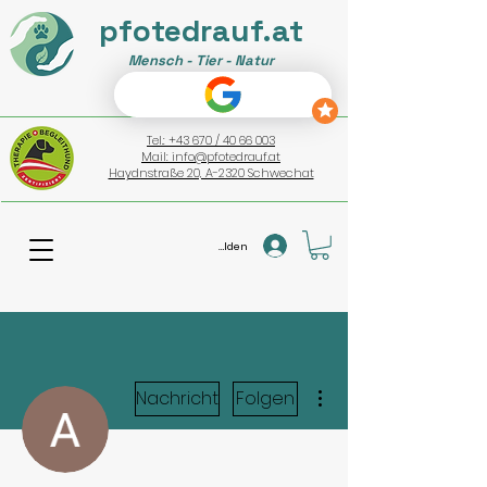
pfotedrauf.at
Mensch - Tier - Natur
Tel.: +43 670 / 40 66 003
Mail: info@pfotedrauf.at
Haydnstraße 20, A-2320 Schwechat
Anmelden
Weitere Optionen
Nachricht
Folgen
Administrator