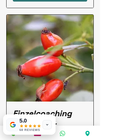
Einzelcoaching
5.0
Kräuter für
68 REVIEWS
Mensch & Tier