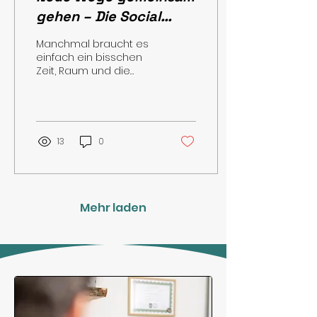
gehen – Die Social
Walks von
Manchmal braucht es
pfotedrauf.at
einfach ein bisschen
Zeit, Raum und die
richtige Begleitung,
damit Mensch und
Hund entspannt
miteinander
unterwegs...
13
0
Mehr laden