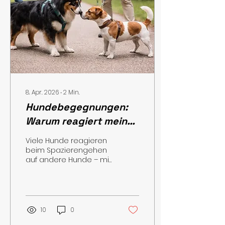
8. Apr. 2026
∙
2
Min.
Hundebegegnungen:
Warum reagiert mein
Hund beim
Viele Hunde reagieren
Spazierengehen auf
beim Spazierengehen
auf andere Hunde – mit
andere Hunde?
Bellen, Ziehen an der
Leine, Fixieren oder
starkem Stress. Für dich
am anderen Ende der
Leine ist das oft
10
0
belastend und