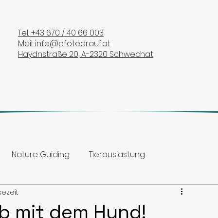
Tel.: +43 670 / 40 66 003
Mail: info@pfotedrauf.at
Haydnstraße 20, A-2320 Schwechat
Nature Guiding
Tierauslastung
sezeit
htelrunde
Wissenswertes zum Hund
ub mit dem Hund!