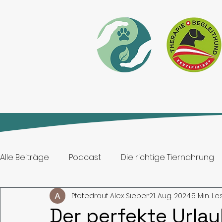
Alle Beiträge
Podcast
Die richtige Tiernahrung
Pfotedrauf Alex Sieber
21. Aug. 2024
5 Min. Le
Haustierwahl
Tiergestützte Aktivitäten
Wac
Der perfekte Urla